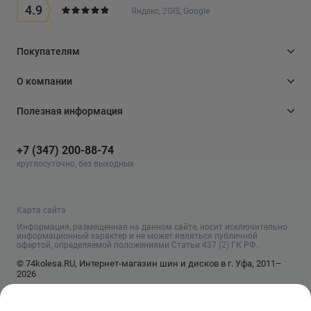
4.9
Яндекс, 2GIS, Google
Покупателям
О компании
Полезная информация
+7 (347) 200-88-74
круглосуточно, без выходных
Карта сайта
Информация, размещенная на данном сайте, носит исключительно
информационный характер и не может являться публичной
офертой, определяемой положениями Статьи 437 (2) ГК РФ.
© 74kolesa.RU, Интернет-магазин шин и дисков в г. Уфа, 2011–
2026