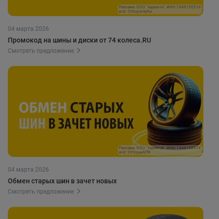
Реклама. ООО "Адвента". ИНН 7448150516
erid: 2VtzquvHp9a
04 марта 2026
Промокод на шины и диски от 74 колеса.RU
Смотреть предложение
Реклама. ООО "Адвента". ИНН 7448150516
erid: 2VtzqueAFfK
04 марта 2026
Обмен старых шин в зачет новых
Смотреть предложение