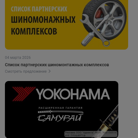
04 марта 2026
Список партнерских шиномонтажных комплексов
Смотреть предложение
Реклама. ООО "Адвента". ИНН 7448150516
erid: 2VtzqubYYJp