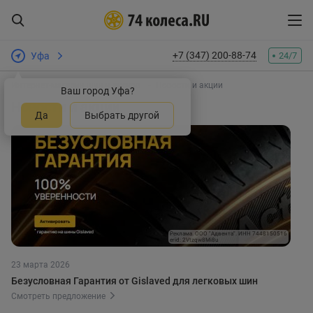
+7 (347) 200-88-74
Уфа
24/7
Интернет-магазин шин и дисков
Новости и акции
Ваш город Уфа?
Новости и акции
Да
Выбрать другой
Реклама. ООО "Адвента". ИНН 7448150516
erid: 2Vtzqw8Mi8u
23 марта 2026
Безусловная Гарантия от Gislaved для легковых шин
Смотреть предложение